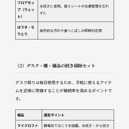
フロアモッ
水拭きに使用。替えシートの在庫管理を忘れ
プ（ウェッ
ずに
ト）
ほうき・ち
局所的な汚れや食べこぼしの即時対応用
りとり
（2）デスク・棚・備品の拭き掃除セット
デスク周りは毎日使用するため、手軽に使えるアイテ
ムを近場に常備することが継続率を高めるポイントで
す。
備品
選定ポイント
マイクロファ
静電気でほこりを吸着。水拭き・から拭き