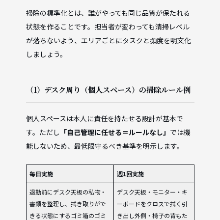
掃除の標準化とは、誰がやっても同じ品質が保たれる
状態を作ることです。担当者が変わっても清掃レベル
が落ちないよう、エリアごとにタスクと頻度を明文化
しましょう。
（1）デスク周り（個人スペース）の掃除ルール例
個人スペースは本人に責任を持たせる設計が基本で
す。ただし
「自己管理に任せる＝ルールなし」
では機
能しないため、最低限守るべき基準を明示します。
毎日実施
週1回実施
退勤前にデスク天板の私物・
デスク天板・モニター・キ
書類を整理し、拭き取りがで
ーボードをクロスで拭く引
きる状態にするゴミ箱のゴミ
き出し外側・椅子の背もた