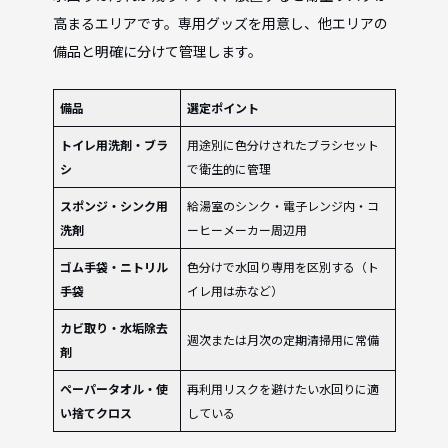
高まるエリアです。専用グッズを用意し、他エリアの
備品と明確に分けて管理します。
備品
選定ポイント
トイレ用洗剤・ブラ
用途別に色分けされたブラシセット
シ
で衛生的に管理
スポンジ・シンク用
給湯室のシンク・電子レンジ内・コ
洗剤
ーヒーメーカー周辺用
ゴム手袋・ニトリル
色分けで水回り専用を区別する（ト
手袋
イレ用は赤など）
カビ取り・水垢除去
週次または月次の定期清掃用に常備
剤
ペーパータオル・使
再利用リスクを避けたい水回りに適
い捨てクロス
している