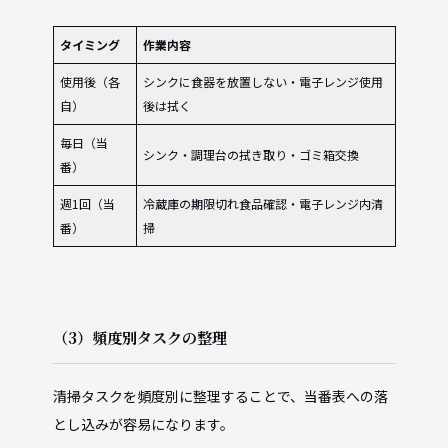
タイミング
作業内容
使用後（各
シンクに食器を放置しない・電子レンジ使用
自）
後は拭く
毎日（当
シンク・調理台の拭き取り・ゴミ箱交換
番）
週1回（当
冷蔵庫の期限切れ食品確認・電子レンジ内清
番）
掃
（3）頻度別タスクの整理
清掃タスクを頻度別に整理することで、当番表への落
とし込みが容易になります。