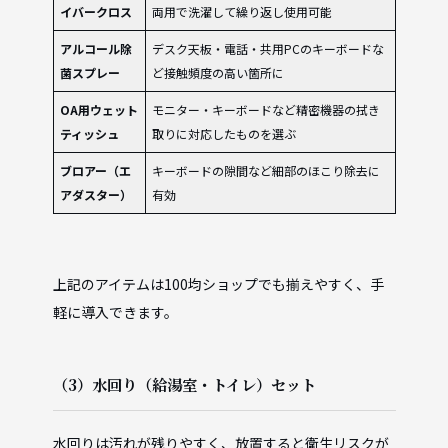
イバークロス
両用で洗濯して繰り返し使用可能
アルコール除
デスク天板・電話・共用PCのキーボードな
菌スプレー
ど接触頻度の高い箇所に
OA用ウェット
モニター・キーボードなど精密機器の拭き
ティッシュ
取りに対応したものを選ぶ
ブロアー（エ
キーボードの隙間など細部のほこり除去に
アダスター）
有効
上記のアイテムは100均ショップでも揃えやすく、手
軽に導入できます。
（3）水回り（給湯室・トイレ）セット
水回りは汚れが残りやすく、放置すると衛生リスクが