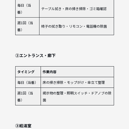
毎日（当
テーブル拭き・床の掃き掃除・ゴミ箱確認
番）
週1回（当
椅子の拭き取り・リモコン・電話機の除菌
番）
②エントランス・廊下
タイミング
作業内容
毎日（当番）
床の掃き掃除・モップがけ・傘立て整理
週1回（当
掲示物の整理・照明スイッチ・ドアノブの除
番）
菌
③給湯室