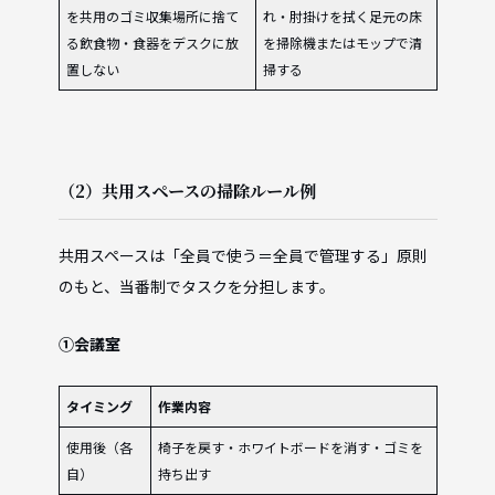
を共用のゴミ収集場所に捨て
れ・肘掛けを拭く足元の床
る飲食物・食器をデスクに放
を掃除機またはモップで清
置しない
掃する
（2）共用スペースの掃除ルール例
共用スペースは「全員で使う＝全員で管理する」原則
のもと、当番制でタスクを分担します。
①会議室
タイミング
作業内容
使用後（各
椅子を戻す・ホワイトボードを消す・ゴミを
自）
持ち出す