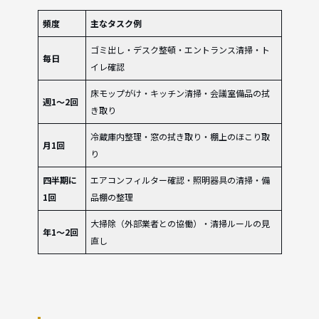
頻度
主なタスク例
ゴミ出し・デスク整頓・エントランス清掃・ト
毎日
イレ確認
床モップがけ・キッチン清掃・会議室備品の拭
週1〜2回
き取り
冷蔵庫内整理・窓の拭き取り・棚上のほこり取
月1回
り
四半期に
エアコンフィルター確認・照明器具の清掃・備
1回
品棚の整理
大掃除（外部業者との協働）・清掃ルールの見
年1〜2回
直し