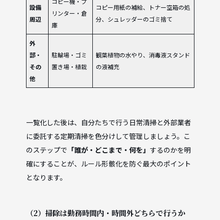
コピー機・プ
設備
コピー用紙の補給、トナー空箱の処
リンター・倉
周辺
分、シュレッダーのゴミ捨て
庫
外
部・
駐輪場・ゴミ
観葉植物の水やり、消毒液スタンド
その
置き場・植栽
の液補充
他
一覧化した後は、自分たちで行う日常清掃と外部業者
に委託する定期清掃を色分けして管理しましょう。こ
のステップで
「誰が・どこまで・何を」
するのかを明
確にすることが、ルール形骸化を防ぐ最大のポイント
となります。
（2）掃除は勤務時間内・時間外どちらで行うか