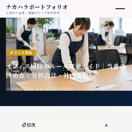
ナカハラポートフォリオ
大阪中小企業・店舗のサイト制作改修
オフィス用品
オフィス掃除のルール完全ガイド｜当番の
決め方・分担設計・社内定着
2026年05月13日
·
更新: 2026年07月15日
📋
目次
▲