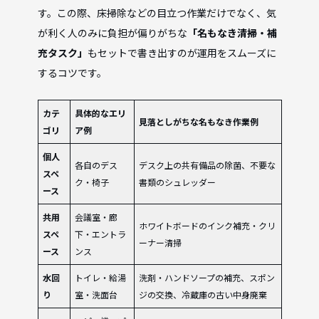
す。この際、床掃除などの目立つ作業だけでなく、気
が利く人のみに負担が偏りがちな
「名もなき清掃・補
充タスク」
もセットで書き出すのが運用をスムーズに
するコツです。
カテ
具体的なエリ
見落としがちな名もなき作業例
ゴリ
ア例
個人
各自のデス
デスク上の共有備品の除菌、不要な
スペ
ク・椅子
書類のシュレッダー
ース
共用
会議室・廊
ホワイトボードのインク補充・クリ
スペ
下・エントラ
ーナー清掃
ース
ンス
水回
トイレ・給湯
洗剤・ハンドソープの補充、スポン
り
室・洗面台
ジの交換、冷蔵庫の古い中身廃棄