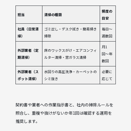
頻度の
担当
清掃の種類
目安
社員（日常清
ゴミ出し・デスク拭き・簡易掃き
毎日〜
掃）
掃除
週数回
月1
外部業者（定
床のワックスがけ・エアコンフィ
回〜年
期清掃）
ルター清掃・窓ガラス清掃
数回
外部業者（ス
水回りの高圧洗浄・カーペットの
必要に
ポット清掃）
シミ抜き
応じて
契約書や業者への作業指示書と、社内の掃除ルールを
照合し、重複や抜けがないか年1回は確認する運用を
推奨します。