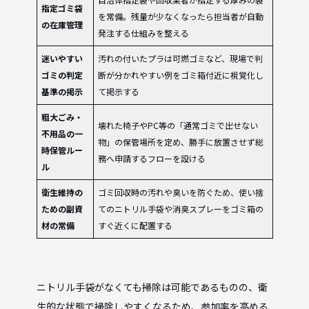
指定ゴミ袋
を常備。残量が少なくなったら担当者が自動
の在庫管理
発注する仕組みを整える
迷いやすい
汚れの付いたプラは可燃ゴミなど、現場で判
ゴミの判定
断が分かれやすい例をゴミ箱付近に視覚化し
基準の掲示
て掲示する
粗大ごみ・
壊れた椅子やPC等の「通常ゴミで出せない
不用品の一
物」の保管場所を定め、勝手に放置させず総
時保管ルー
務へ申請するフローを設ける
ル
衛生維持の
ゴミ回収時の汚れや臭いを防ぐため、使い捨
ための副資
てのニトリル手袋や消臭スプレーをゴミ箱の
材の常備
すぐ近くに配置する
ニトリル手袋がなくても掃除は可能であるものの、衛
生的な状態で掃除しやすくなるため、参加率を高める